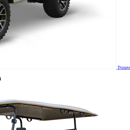
Traspo
i