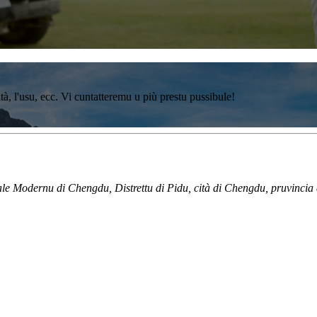
ità, l'usu, ecc. Vi cuntatteremu u più prestu pussibule!
le Modernu di Chengdu, Distrettu di Pidu, cità di Chengdu, pruvincia 