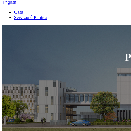
English
Casa
Serviziu è Pulitica