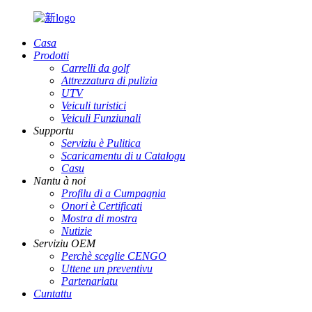
Casa
Prodotti
Carrelli da golf
Attrezzatura di pulizia
UTV
Veiculi turistici
Veiculi Funziunali
Supportu
Serviziu è Pulitica
Scaricamentu di u Catalogu
Casu
Nantu à noi
Profilu di a Cumpagnia
Onori è Certificati
Mostra di mostra
Nutizie
Serviziu OEM
Perchè sceglie CENGO
Uttene un preventivu
Partenariatu
Cuntattu