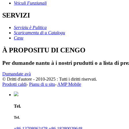
Veiculi Funziunali
SERVIZI
Serviziu è Pulitica
Scaricamentu di u Catalogu
Casu
À PROPOSITU DI CENGO
Per dumande nantu à i nostri prudutti o a lista di prez
Dumandate avà
© Dritti d'autore - 2010-2025 : Tutti i diritti riservati.
Prodotti caldi
-
Pianu di u situ
-
AMP Mobile
Tel.
Tel.
+86 13708062478
+86 18280029648