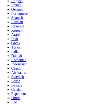
English
French
German
Portuguese
Spanish
Russian
Japanese
Korean
Arabic
Irish
Greek
Turkish
Italian
Danish
Romanian
Indonesian
Czech
Afrikaans
Swedish
Polish
Basque
Catalan
Esperanto
Hindi
Lao