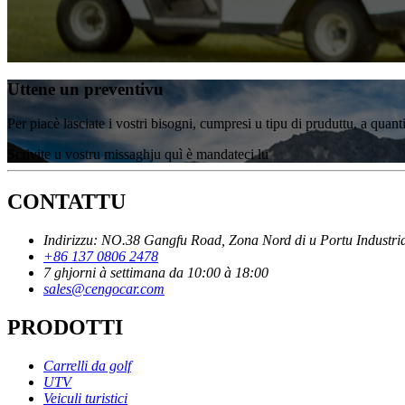
Uttene un preventivu
Per piacè lasciate i vostri bisogni, cumpresi u tipu di pruduttu, a quant
Scrivite u vostru missaghju quì è mandateci lu
CONTATTU
Indirizzu: NO.38 Gangfu Road, Zona Nord di u Portu Industria
+86 137 0806 2478
7 ghjorni à settimana da 10:00 à 18:00
sales@cengocar.com
PRODOTTI
Carrelli da golf
UTV
Veiculi turistici